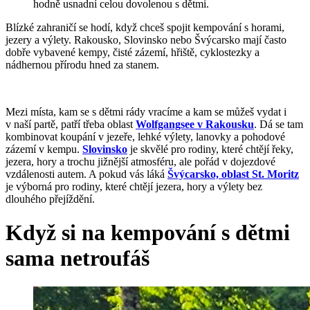
hodně usnadní celou dovolenou s dětmi.
Blízké zahraničí se hodí, když chceš spojit kempování s horami,
jezery a výlety. Rakousko, Slovinsko nebo Švýcarsko mají často
dobře vybavené kempy, čisté zázemí, hřiště, cyklostezky a
nádhernou přírodu hned za stanem.
Mezi místa, kam se s dětmi rády vracíme a kam se můžeš vydat i
v naší partě, patří třeba oblast
Wolfgangsee v Rakousku
. Dá se tam
kombinovat koupání v jezeře, lehké výlety, lanovky a pohodové
zázemí v kempu.
Slovinsko
je skvělé pro rodiny, které chtějí řeky,
jezera, hory a trochu jižnější atmosféru, ale pořád v dojezdové
vzdálenosti autem. A pokud vás láká
Švýcarsko, oblast St. Moritz
je výborná pro rodiny, které chtějí jezera, hory a výlety bez
dlouhého přejíždění.
Když si na kempování s dětmi
sama netroufáš