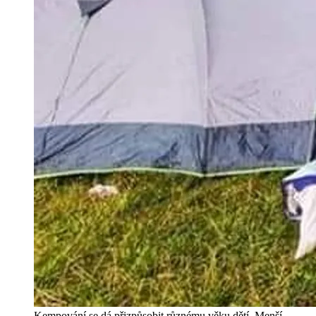
Kempování se dá přizpůsobit různému věku dětí. Menší