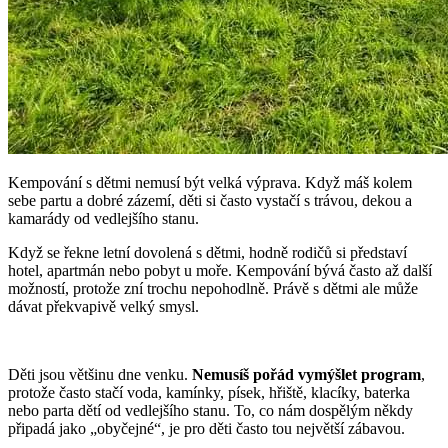
Kempování s dětmi nemusí být velká výprava. Když máš kolem
sebe partu a dobré zázemí, děti si často vystačí s trávou, dekou a
kamarády od vedlejšího stanu.
Když se řekne letní dovolená s dětmi, hodně rodičů si představí
hotel, apartmán nebo pobyt u moře. Kempování bývá často až další
možností, protože zní trochu nepohodlně. Právě s dětmi ale může
dávat překvapivě velký smysl.
Děti jsou většinu dne venku.
Nemusíš pořád vymýšlet program
,
protože často stačí voda, kamínky, písek, hřiště, klacíky, baterka
nebo parta dětí od vedlejšího stanu. To, co nám dospělým někdy
připadá jako „obyčejné“, je pro děti často tou největší zábavou.