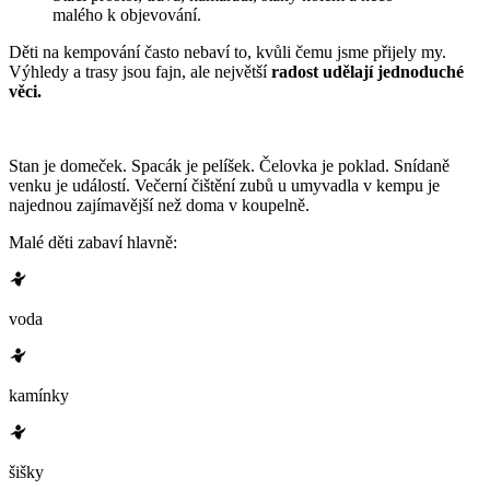
malého k objevování.
Děti na kempování často nebaví to, kvůli čemu jsme přijely my.
Výhledy a trasy jsou fajn, ale největší
radost udělají jednoduché
věci.
Stan je domeček. Spacák je pelíšek. Čelovka je poklad. Snídaně
venku je událostí. Večerní čištění zubů u umyvadla v kempu je
najednou zajímavější než doma v koupelně.
Malé děti zabaví hlavně:
voda
kamínky
šišky