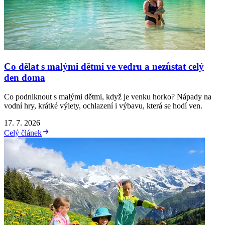
Co dělat s malými dětmi ve vedru a nezůstat celý
den doma
Co podniknout s malými dětmi, když je venku horko? Nápady na
vodní hry, krátké výlety, ochlazení i výbavu, která se hodí ven.
17. 7. 2026
Celý článek