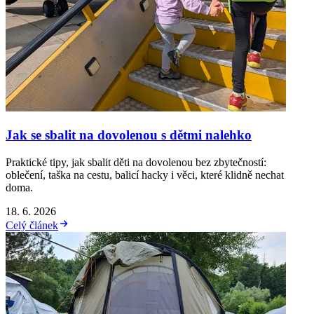
Jak se sbalit na dovolenou s dětmi nalehko
Praktické tipy, jak sbalit děti na dovolenou bez zbytečností:
oblečení, taška na cestu, balicí hacky i věci, které klidně nechat
doma.
18. 6. 2026
Celý článek