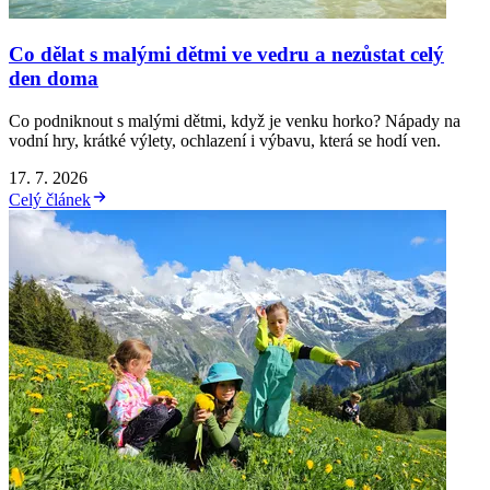
Co dělat s malými dětmi ve vedru a nezůstat celý
den doma
Co podniknout s malými dětmi, když je venku horko? Nápady na
vodní hry, krátké výlety, ochlazení i výbavu, která se hodí ven.
17. 7. 2026
Celý článek