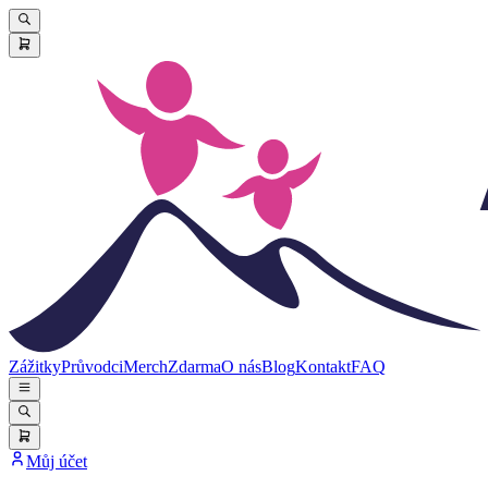
Zážitky
Průvodci
Merch
Zdarma
O nás
Blog
Kontakt
FAQ
Můj účet