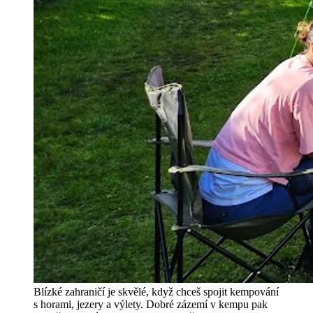
Blízké zahraničí je skvělé, když chceš spojit kempování
s horami, jezery a výlety. Dobré zázemí v kempu pak