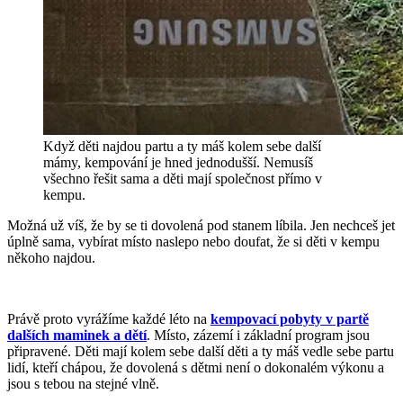
Když děti najdou partu a ty máš kolem sebe další
mámy, kempování je hned jednodušší. Nemusíš
všechno řešit sama a děti mají společnost přímo v
kempu.
Možná už víš, že by se ti dovolená pod stanem líbila. Jen nechceš jet
úplně sama, vybírat místo naslepo nebo doufat, že si děti v kempu
někoho najdou.
Právě proto vyrážíme každé léto na
kempovací pobyty v partě
dalších maminek a dětí
. Místo, zázemí i základní program jsou
připravené. Děti mají kolem sebe další děti a ty máš vedle sebe partu
lidí, kteří chápou, že dovolená s dětmi není o dokonalém výkonu a
jsou s tebou na stejné vlně.