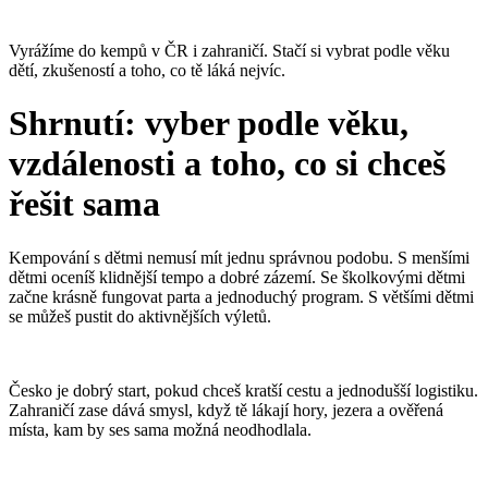
Vyrážíme do kempů v ČR i zahraničí. Stačí si vybrat podle věku
dětí, zkušeností a toho, co tě láká nejvíc.
Shrnutí: vyber podle věku,
vzdálenosti a toho, co si chceš
řešit sama
Kempování s dětmi nemusí mít jednu správnou podobu. S menšími
dětmi oceníš klidnější tempo a dobré zázemí. Se školkovými dětmi
začne krásně fungovat parta a jednoduchý program. S většími dětmi
se můžeš pustit do aktivnějších výletů.
Česko je dobrý start, pokud chceš kratší cestu a jednodušší logistiku.
Zahraničí zase dává smysl, když tě lákají hory, jezera a ověřená
místa, kam by ses sama možná neodhodlala.