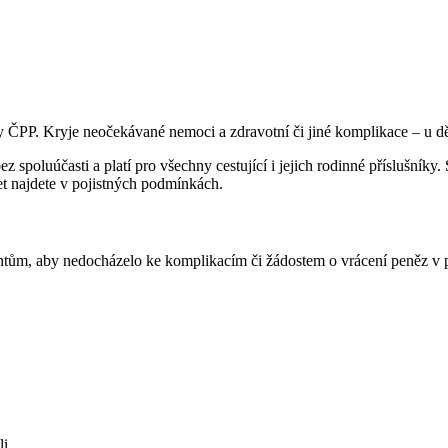
y ČPP. Kryje neočekávané nemoci a zdravotní či jiné komplikace – u dě
z spoluúčasti a platí pro všechny cestující i jejich rodinné příslušníky.
et najdete v pojistných podmínkách.
entům, aby nedocházelo ke komplikacím či žádostem o vrácení peněz v
li