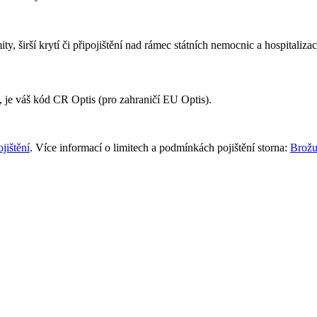
mity, širší krytí či připojištění nad rámec státních nemocnic a hospitalizac
ní, je váš kód CR Optis (pro zahraničí EU Optis).
jištění
. Více informací o limitech a podmínkách pojištění storna:
Brožu