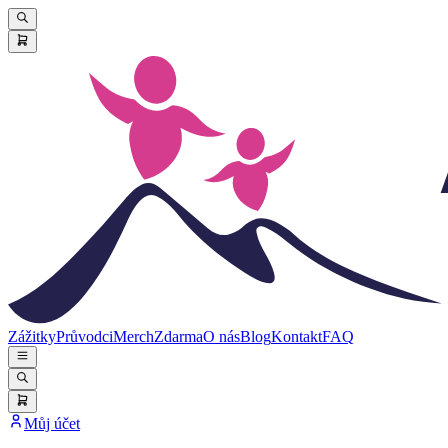
Zážitky
Průvodci
Merch
Zdarma
O nás
Blog
Kontakt
FAQ
Můj účet