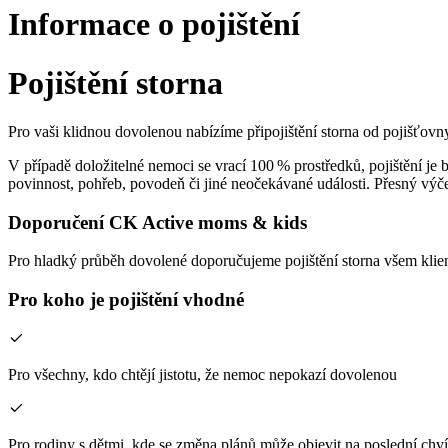
Informace o pojištění
Pojištění storna
Pro vaši klidnou dovolenou nabízíme připojištění storna od pojišťovn
V případě doložitelné nemoci se vrací 100 % prostředků, pojištění je be
povinnost, pohřeb, povodeň či jiné neočekávané události. Přesný výč
Doporučení CK Active moms & kids
Pro hladký průběh dovolené doporučujeme pojištění storna všem kli
Pro koho je pojištění vhodné
Pro všechny, kdo chtějí jistotu, že nemoc nepokazí dovolenou
Pro rodiny s dětmi, kde se změna plánů může objevit na poslední chví