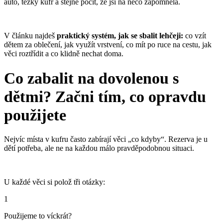
auto, těžký kufr a stejně pocit, že jsi na něco zapomněla.
V článku najdeš
praktický systém, jak se sbalit lehčeji:
co vzít
dětem za oblečení, jak využít vrstvení, co mít po ruce na cestu, jak
věci roztřídit a co klidně nechat doma.
Co zabalit na dovolenou s
dětmi? Začni tím, co opravdu
použijete
Nejvíc místa v kufru často zabírají věci „co kdyby“. Rezerva je u
dětí potřeba, ale ne na každou málo pravděpodobnou situaci.
U každé věci si polož tři otázky:
1
Použijeme to víckrát?