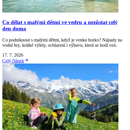
Co dělat s malými dětmi ve vedru a nezůstat celý
den doma
Co podniknout s malými dětmi, když je venku horko? Nápady na
vodní hry, krátké výlety, ochlazení i výbavu, která se hodí ven.
17. 7. 2026
Celý článek