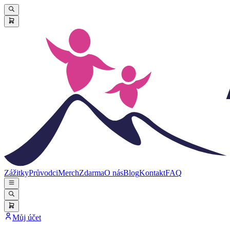
Zážitky
Průvodci
Merch
Zdarma
O nás
Blog
Kontakt
FAQ
Můj účet