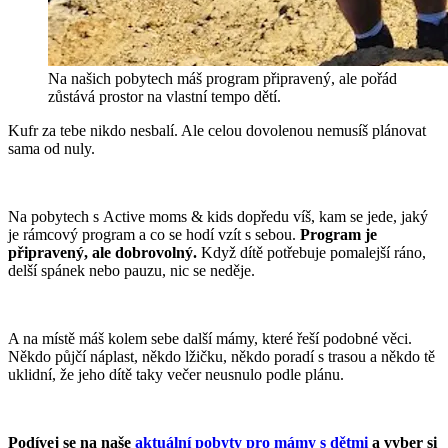
Na našich pobytech máš program připravený, ale pořád
zůstává prostor na vlastní tempo dětí.
Kufr za tebe nikdo nesbalí. Ale celou dovolenou nemusíš plánovat
sama od nuly.
Na pobytech s Active moms & kids dopředu víš, kam se jede, jaký
je rámcový program a co se hodí vzít s sebou.
Program je
připravený, ale dobrovolný.
Když dítě potřebuje pomalejší ráno,
delší spánek nebo pauzu, nic se neděje.
A na místě máš kolem sebe další mámy, které řeší podobné věci.
Někdo půjčí náplast, někdo lžičku, někdo poradí s trasou a někdo tě
uklidní, že jeho dítě taky večer neusnulo podle plánu.
Podívej se na naše
aktuální pobyty pro mámy s dětmi
a vyber si