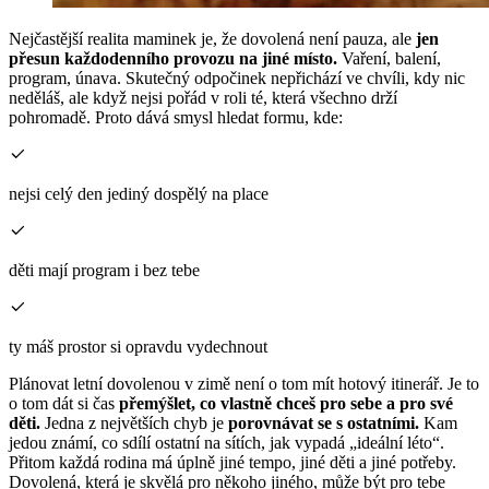
Nejčastější realita maminek je, že dovolená není pauza, ale
jen
přesun každodenního provozu na jiné místo.
Vaření, balení,
program, únava. Skutečný odpočinek nepřichází ve chvíli, kdy nic
neděláš, ale když nejsi pořád v roli té, která všechno drží
pohromadě. Proto dává smysl hledat formu, kde:
nejsi celý den jediný dospělý na place
děti mají program i bez tebe
ty máš prostor si opravdu vydechnout
Plánovat letní dovolenou v zimě není o tom mít hotový itinerář. Je to
o tom dát si čas
přemýšlet, co vlastně chceš pro sebe a pro své
děti.
Jedna z největších chyb je
porovnávat se s ostatními.
Kam
jedou známí, co sdílí ostatní na sítích, jak vypadá „ideální léto“.
Přitom každá rodina má úplně jiné tempo, jiné děti a jiné potřeby.
Dovolená, která je skvělá pro někoho jiného, může být pro tebe