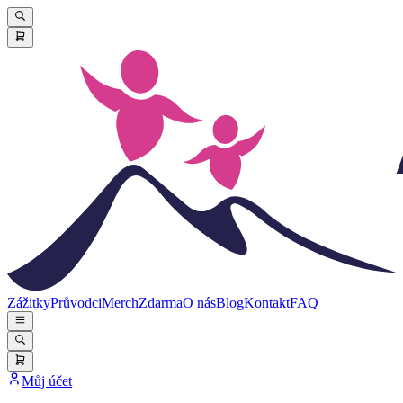
Zážitky
Průvodci
Merch
Zdarma
O nás
Blog
Kontakt
FAQ
Můj účet