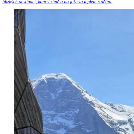
blízkých destinací, kam v zimě a na jaře za teplem s dětmi
.