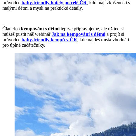
průvodce
baby-friendly hotely po celé ČR
, kde mají zkušenosti s
malými dětmi a myslí na praktické detaily.
Článek o
kempování s dětmi
teprve připravujeme, ale už teď si
můžeš pustit náš webinář
Jak na kempování s dětmi
a projít si
průvodce
baby-friendly kempů v ČR
, kde najdeš místa vhodná i
pro úplné začátečníky.