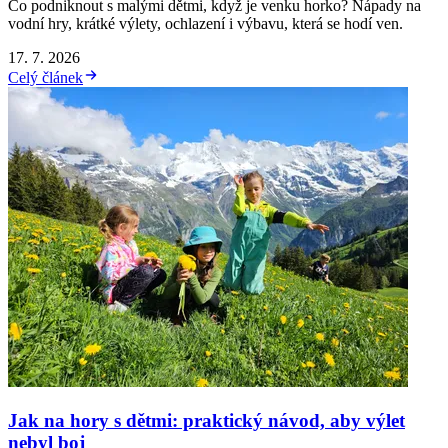
Co podniknout s malými dětmi, když je venku horko? Nápady na
vodní hry, krátké výlety, ochlazení i výbavu, která se hodí ven.
17. 7. 2026
Celý článek
Jak na hory s dětmi: praktický návod, aby výlet
nebyl boj