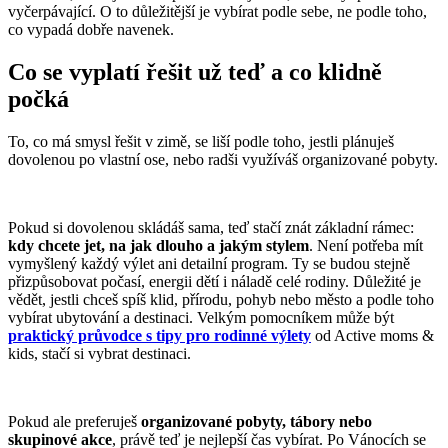
vyčerpávající. O to důležitější je vybírat podle sebe, ne podle toho,
co vypadá dobře navenek.
Co se vyplatí řešit už teď a co klidně
počká
To, co má smysl řešit v zimě, se liší podle toho, jestli plánuješ
dovolenou po vlastní ose, nebo radši využíváš organizované pobyty.
Pokud si dovolenou skládáš sama, teď stačí znát základní rámec:
kdy chcete jet, na jak dlouho a jakým stylem
. Není potřeba mít
vymyšlený každý výlet ani detailní program. Ty se budou stejně
přizpůsobovat počasí, energii dětí i náladě celé rodiny. Důležité je
vědět, jestli chceš spíš klid, přírodu, pohyb nebo město a podle toho
vybírat ubytování a destinaci. Velkým pomocníkem může být
praktický průvodce s tipy pro rodinné výlety
od Active moms &
kids, stačí si vybrat destinaci.
Pokud ale preferuješ
organizované pobyty, tábory nebo
skupinové akce
, právě teď je nejlepší čas vybírat. Po Vánocích se