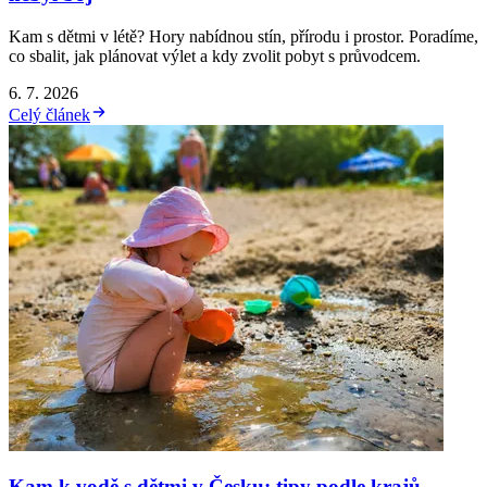
Kam s dětmi v létě? Hory nabídnou stín, přírodu i prostor. Poradíme,
co sbalit, jak plánovat výlet a kdy zvolit pobyt s průvodcem.
6. 7. 2026
Celý článek
Kam k vodě s dětmi v Česku: tipy podle krajů