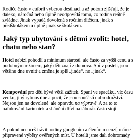
Rodiče často v euforii vyberou destinaci a až potom zjišťují, že je
daleko, náročná nebo úplně neodpovídá tomu, co rodina reálně
zvládne. Jinak vypadá dovolená s ročním dítětem, jinak s
předškolákem a úplně jinak se školákem.
Jaký typ ubytování s dětmi zvolit: hotel,
chatu nebo stan?
Hotel
nabízí pohodlí a minimum starostí, ale často za vyšší cenu a s
podobným režimem, jaký děti znají z domova. Spí v posteli, jsou
většinu dne uvnitř a změna je spíš „jinde“, ne „jinak“.
Kempování
pro děti bývá větší zážitek. Spaní ve spacáku, víc času
venku, jiný rytmus dne a pocit, že jsou součástí dobrodružství.
Nejsou jen na dovolené, ale opravdu
na výpravě
. A za to to
nafukování karimatek a shánění dříví na táborák často stojí.
A pokud nechceš trávit hodiny googlením a čtením recenzí, máme
připravené výběry ověřených míst. U hotelů jsme dali dohromady