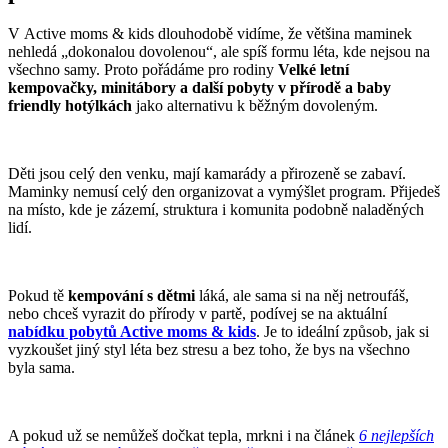
V Active moms & kids dlouhodobě vidíme, že většina maminek
nehledá „dokonalou dovolenou“, ale spíš formu léta, kde nejsou na
všechno samy. Proto pořádáme pro rodiny
Velké letní
kempovačky, minitábory a další pobyty v přírodě a baby
friendly hotýlkách
jako alternativu k běžným dovoleným.
Děti jsou celý den venku, mají kamarády a přirozeně se zabaví.
Maminky nemusí celý den organizovat a vymýšlet program. Přijedeš
na místo, kde je zázemí, struktura i komunita podobně naladěných
lidí.
Pokud tě
kempování s dětmi
láká, ale sama si na něj netroufáš,
nebo chceš vyrazit do přírody v partě, podívej se na aktuální
nabídku pobytů Active moms & kids
. Je to ideální způsob, jak si
vyzkoušet jiný styl léta bez stresu a bez toho, že bys na všechno
byla sama.
A pokud už se nemůžeš dočkat tepla, mrkni i na článek
6 nejlepších